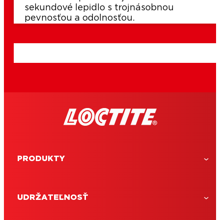
sekundové lepidlo s trojnásobnou
pevnosťou a odolnosťou.
PRODUKTY
UDRŽATEĽNOSŤ