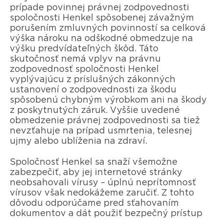
prípade povinnej právnej zodpovednosti
spoločnosti Henkel spôsobenej závažným
porušením zmluvných povinností sa celková
výška nároku na odškodné obmedzuje na
výšku predvídateľných škôd. Táto
skutočnosť nemá vplyv na právnu
zodpovednosť spoločnosti Henkel
vyplývajúcu z príslušných zákonných
ustanovení o zodpovednosti za škodu
spôsobenú chybným výrobkom ani na škody
z poskytnutých záruk. Vyššie uvedené
obmedzenie právnej zodpovednosti sa tiež
nevzťahuje na prípad usmrtenia, telesnej
ujmy alebo ublíženia na zdraví.
Spoločnosť Henkel sa snaží všemožne
zabezpečiť, aby jej internetové stránky
neobsahovali vírusy – úplnú neprítomnosť
vírusov však nedokážeme zaručiť. Z tohto
dôvodu odporúčame pred sťahovaním
dokumentov a dát použiť bezpečný prístup