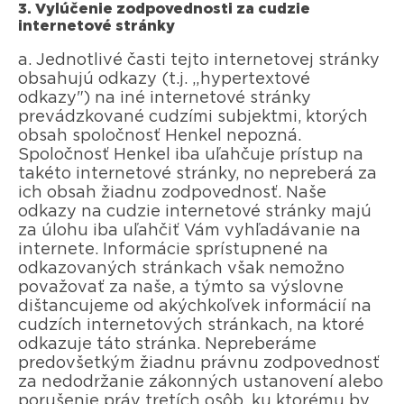
3. Vylúčenie zodpovednosti za cudzie
internetové stránky
a. Jednotlivé časti tejto internetovej stránky
obsahujú odkazy (t.j. „hypertextové
odkazy") na iné internetové stránky
prevádzkované cudzími subjektmi, ktorých
obsah spoločnosť Henkel nepozná.
Spoločnosť Henkel iba uľahčuje prístup na
takéto internetové stránky, no nepreberá za
ich obsah žiadnu zodpovednosť. Naše
odkazy na cudzie internetové stránky majú
za úlohu iba uľahčiť Vám vyhľadávanie na
internete. Informácie sprístupnené na
odkazovaných stránkach však nemožno
považovať za naše, a týmto sa výslovne
dištancujeme od akýchkoľvek informácií na
cudzích internetových stránkach, na ktoré
odkazuje táto stránka. Nepreberáme
predovšetkým žiadnu právnu zodpovednosť
za nedodržanie zákonných ustanovení alebo
porušenie práv tretích osôb, ku ktorému by