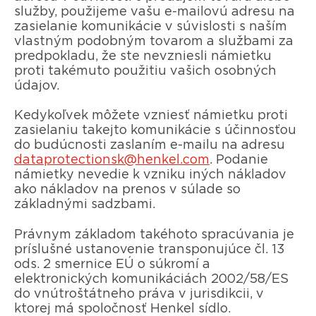
služby, použijeme vašu e-mailovú adresu na
zasielanie komunikácie v súvislosti s naším
vlastným podobným tovarom a službami za
predpokladu, že ste nevzniesli námietku
proti takémuto použitiu vašich osobných
údajov.
Kedykoľvek môžete vzniesť námietku proti
zasielaniu takejto komunikácie s účinnosťou
do budúcnosti zaslaním e-mailu na adresu
dataprotectionsk@henkel.com
. Podanie
námietky nevedie k vzniku iných nákladov
ako nákladov na prenos v súlade so
základnými sadzbami.
Právnym základom takéhoto spracúvania je
príslušné ustanovenie transponujúce čl. 13
ods. 2 smernice EÚ o súkromí a
elektronických komunikáciách 2002/58/ES
do vnútroštátneho práva v jurisdikcii, v
ktorej má spoločnosť Henkel sídlo.