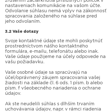
zrušením začiarknutia príslušných políčok v
nastaveniach komunikácie na vašom účte.
Odvolanie súhlasu nemá vplyv na zákonnosť
spracovania založeného na súhlase pred
jeho odvolaním.
3.2 Vaše dotazy
Svoje kontaktné údaje ste mohli poskytnúť
prostredníctvom nášho kontaktného
formulára, e-mailu, telefonátu alebo inak.
Vaše údaje použijeme na účely odpovede na
vašu požiadavku.
Vaše osobné údaje sa spracúvajú na
účel/oprávnený záujem spracovania vašej
žiadosti na základe čl. 6 ods. 1 písm. b alebo
písm. f všeobecného nariadenia o ochrane
údajov.
Ak ste neudelili súhlas s dlhším trvaním
uchovávania údajov, napr. v rámci riadenia