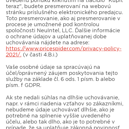
uvedenú ponuku kliknutím na tlačidlo "Kúpiť
teraz", budete presmerovaní na webovú
stránku príslušného elektronického predajcu.
Toto presmerovanie, ako aj presmerovanie v
procese je umožnené pod kontrolou
spoločnosti NeuIntel, LLC. Ďalšie informácie
o ochrane údajov a uplatňovanej dobe
uchovávania nájdete na adrese:
https://www.pricespider.com/privacy-policy-
2021/.
(v časti 4.B.i.)
Vaše osobné údaje sa spracúvajú na
účel/oprávnený záujem poskytovania tejto
služby na základe čl. 6 ods. 1 písm. b alebo
písm. f GDPR.
Ak ste nedali súhlas na dlhšie uchovávanie,
napr. v rámci riadenia vzťahov so zákazníkmi,
nebudeme údaje uchovávať dlhšie, ako je
potrebné na splnenie vyššie uvedeného
účelu, alebo tak dlho, ako je to potrebné v
prípade, že sa uplatňuje zákonná povinnosť