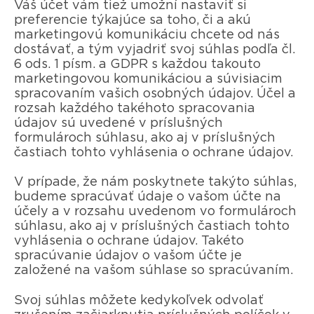
Váš účet vám tiež umožní nastaviť si
preferencie týkajúce sa toho, či a akú
marketingovú komunikáciu chcete od nás
dostávať, a tým vyjadriť svoj súhlas podľa čl.
6 ods. 1 písm. a GDPR s každou takouto
marketingovou komunikáciou a súvisiacim
spracovaním vašich osobných údajov. Účel a
rozsah každého takéhoto spracovania
údajov sú uvedené v príslušných
formulároch súhlasu, ako aj v príslušných
častiach tohto vyhlásenia o ochrane údajov.
V prípade, že nám poskytnete takýto súhlas,
budeme spracúvať údaje o vašom účte na
účely a v rozsahu uvedenom vo formulároch
súhlasu, ako aj v príslušných častiach tohto
vyhlásenia o ochrane údajov. Takéto
spracúvanie údajov o vašom účte je
založené na vašom súhlase so spracúvaním.
Svoj súhlas môžete kedykoľvek odvolať