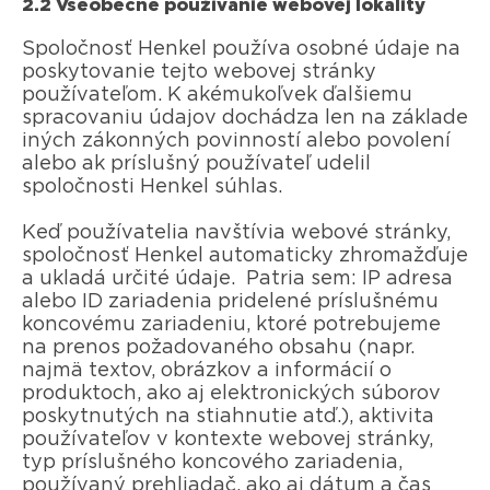
2.2 Všeobecné používanie webovej lokality
Spoločnosť Henkel používa osobné údaje na
poskytovanie tejto webovej stránky
používateľom. K akémukoľvek ďalšiemu
spracovaniu údajov dochádza len na základe
iných zákonných povinností alebo povolení
alebo ak príslušný používateľ udelil
spoločnosti Henkel súhlas.
Keď používatelia navštívia webové stránky,
spoločnosť Henkel automaticky zhromažďuje
a ukladá určité údaje. Patria sem: IP adresa
alebo ID zariadenia pridelené príslušnému
koncovému zariadeniu, ktoré potrebujeme
na prenos požadovaného obsahu (napr.
najmä textov, obrázkov a informácií o
produktoch, ako aj elektronických súborov
poskytnutých na stiahnutie atď.), aktivita
používateľov v kontexte webovej stránky,
typ príslušného koncového zariadenia,
používaný prehliadač, ako aj dátum a čas