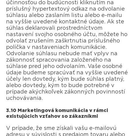
účinnosťou do budúcnosti kliknutím na
príslušný hypertextový odkaz na odvolanie
súhlasu alebo zaslaním listu alebo e-mailu
na vyššie uvedené kontaktné údaje. Ak ste
súhlas deklarovali prostredníctvom
nastavení svojho osobného účtu, môžete ho
odvolať zrušením zaškrtnutia príslušného
políčka v nastaveniach komunikácie.
Odvolanie súhlasu nebude mať vplyv na
zákonnosť spracovania založeného na
súhlase pred jeho odvolaním. Vaše osobné
údaje budeme spracúvať na vyššie uvedené
účely len dovtedy, kým bude súhlas platný,
alebo dovtedy, kým to bude potrebné v
prípade akýchkoľvek zákonných povinností
uchovávania.
3.10 Marketingová komunikácia v rámci
existujúcich vzťahov so zákazníkmi
V prípade, že sme získali vašu e-mailovú
adresu v súvislosti s predajom tovaru alebo