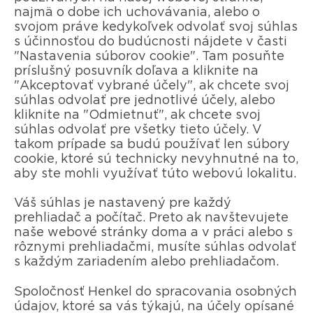
najmä o dobe ich uchovávania, alebo o
svojom práve kedykoľvek odvolať svoj súhlas
s účinnosťou do budúcnosti nájdete v časti
"Nastavenia súborov cookie". Tam posuňte
príslušný posuvník doľava a kliknite na
"Akceptovať vybrané účely", ak chcete svoj
súhlas odvolať pre jednotlivé účely, alebo
kliknite na "Odmietnuť", ak chcete svoj
súhlas odvolať pre všetky tieto účely. V
takom prípade sa budú používať len súbory
cookie, ktoré sú technicky nevyhnutné na to,
aby ste mohli využívať túto webovú lokalitu.
Váš súhlas je nastavený pre každý
prehliadač a počítač. Preto ak navštevujete
naše webové stránky doma a v práci alebo s
rôznymi prehliadačmi, musíte súhlas odvolať
s každým zariadením alebo prehliadačom.
Spoločnosť Henkel do spracovania osobných
údajov, ktoré sa vás týkajú, na účely opísané