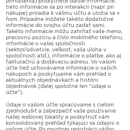
prihlásenia) poskytnete ďalšie informácie,
tieto informácie sa po interakcii (napr. pri
nákupe) priradia k vášmu účtu a uložia sa v
ňom. Prípadne môžete takéto dodatočné
informácie do svojho účtu zadať sami.
Takéto informácie môžu zahŕňať vaše meno,
pracovnú pozíciu a číslo mobilného telefónu,
informácie o vašej spoločnosti
(sektor/odvetvie, veľkosť, vaša úloha v
spoločnosti atď.), informácie o platbe, ako aj
fakturačnú a dodávaciu adresu. Vo vašom
účte tiež uchovávame informácie o vašich
nákupoch a poskytujeme vám prehľad o
aktuálnych objednávkach a histórii
objednávok (ďalej spoločne len "údaje o
účte").
Údaje o vašom účte spracúvame s cieľom
zjednodušiť a zabezpečiť vaše používanie
našej webovej lokality a poskytnúť vám
konsolidovaný prehľad týkajúci sa údajov o
vašom účte. Po prvotnej registrácii vášho