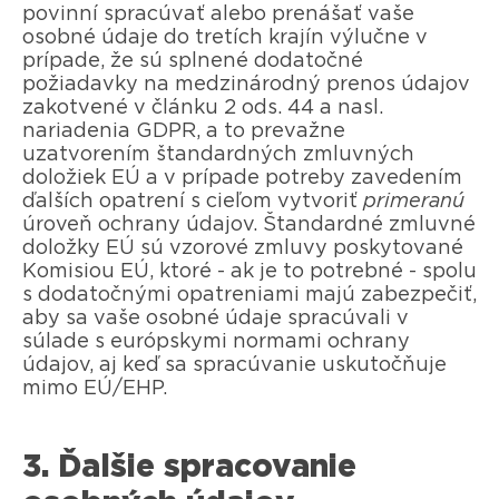
povinní spracúvať alebo prenášať vaše
osobné údaje do tretích krajín výlučne v
prípade, že sú splnené dodatočné
požiadavky na medzinárodný prenos údajov
zakotvené v článku 2 ods. 44 a nasl.
nariadenia GDPR, a to prevažne
uzatvorením štandardných zmluvných
doložiek EÚ a v prípade potreby zavedením
ďalších opatrení s cieľom vytvoriť
primeranú
úroveň ochrany údajov. Štandardné zmluvné
doložky EÚ sú vzorové zmluvy poskytované
Komisiou EÚ, ktoré - ak je to potrebné - spolu
s dodatočnými opatreniami majú zabezpečiť,
aby sa vaše osobné údaje spracúvali v
súlade s európskymi normami ochrany
údajov, aj keď sa spracúvanie uskutočňuje
mimo EÚ/EHP.
3. Ďalšie spracovanie