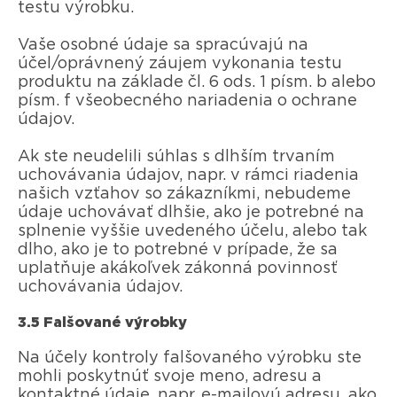
testu výrobku.
Vaše osobné údaje sa spracúvajú na
účel/oprávnený záujem vykonania testu
produktu na základe čl. 6 ods. 1 písm. b alebo
písm. f všeobecného nariadenia o ochrane
údajov.
Ak ste neudelili súhlas s dlhším trvaním
uchovávania údajov, napr. v rámci riadenia
našich vzťahov so zákazníkmi, nebudeme
údaje uchovávať dlhšie, ako je potrebné na
splnenie vyššie uvedeného účelu, alebo tak
dlho, ako je to potrebné v prípade, že sa
uplatňuje akákoľvek zákonná povinnosť
uchovávania údajov.
3.5 Falšované výrobky
Na účely kontroly falšovaného výrobku ste
mohli poskytnúť svoje meno, adresu a
kontaktné údaje, napr. e-mailovú adresu, ako