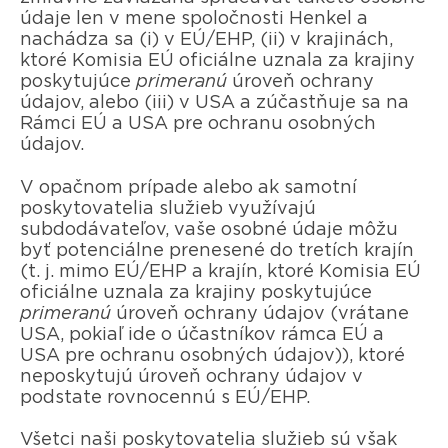
údaje len v mene spoločnosti Henkel a
nachádza sa (i) v EÚ/EHP, (ii) v krajinách,
ktoré Komisia EÚ oficiálne uznala za krajiny
poskytujúce
primeranú
úroveň ochrany
údajov, alebo (iii) v USA a zúčastňuje sa na
Rámci EÚ a USA pre ochranu osobných
údajov.
V opačnom prípade alebo ak samotní
poskytovatelia služieb využívajú
subdodávateľov, vaše osobné údaje môžu
byť potenciálne prenesené do tretích krajín
(t. j. mimo EÚ/EHP a krajín, ktoré Komisia EÚ
oficiálne uznala za krajiny poskytujúce
primeranú
úroveň ochrany údajov (vrátane
USA, pokiaľ ide o účastníkov rámca EÚ a
USA pre ochranu osobných údajov)), ktoré
neposkytujú úroveň ochrany údajov v
podstate rovnocennú s EÚ/EHP.
Všetci naši poskytovatelia služieb sú však