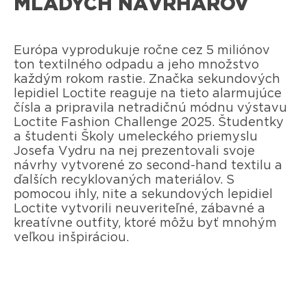
MLADÝCH NÁVRHÁROV
Európa vyprodukuje ročne cez 5 miliónov
ton textilného odpadu a jeho množstvo
každým rokom rastie. Značka sekundových
lepidiel Loctite reaguje na tieto alarmujúce
čísla a pripravila netradičnú módnu výstavu
Loctite Fashion Challenge 2025. Študentky
a študenti Školy umeleckého priemyslu
Josefa Vydru na nej prezentovali svoje
návrhy vytvorené zo second-hand textilu a
ďalších recyklovaných materiálov. S
pomocou ihly, nite a sekundových lepidiel
Loctite vytvorili neuveriteľné, zábavné a
kreatívne outfity, ktoré môžu byť mnohým
veľkou inšpiráciou.