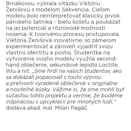
Brnákovou, vybrala víťazku Viktóriu
Ženišovú s modelom Sekvencia. Cieľom
modelu bolo reinterpretovať klasický prvok
pánskeho šatníka – bielu košeľu a poukázať
na jej potenciál a rôznorodé možnosti
nosenia. K tvorivému procesu pristupovala
Viktória Ženišová inovatívne, so zámerom
experimentovať a zároveň vyjadriť svoju
vlastnú identitu a postoj. Študentka na
vytvorenie svojho modelu využila second-
hand oblečenie, sekundové lepidlo Loctite,
ihlu a niť.
„Sme hrdí na našich študentov, ako
sa dokázali popasovať s touto výzvou
a pretvorili vyradené oblečenie v originálne
a nositeľné kúsky. Vážime si, že sme mohli byť
súčasťou tohto projektu a veríme, že budeme
inšpiráciou v upcyklácii pre mnohých ľudí,“
dodáva akad. mal. Milan Pagáč.