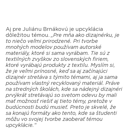
Aj pre Juliánu Brnákovú je upcyklácia
dôležitou témou.
„Pre mňa ako dizajnérku, je
to niečo veľmi prirodzené. Pri tvorbe
mnohých modelov používam autorské
materiály, ktoré si sama vyrábam. Tie sú z
textilných zvyškov zo slovenských firiem,
ktoré vyrábajú produkty z textilu. Myslím si,
že je veľmi prínosné, keď sa aj začínajúci
dizajnér stretáva s týmito témami, aj ja sama
používam vlastný recyklovaný materiál. Práve
na stredných školách, kde sa nádejný dizajnéri
prvýkrát stretávajú so svetom odevu by mali
mať možnosť riešiť aj tieto témy, pretože v
budúcnosti budú musieť. Preto je skvelé, že
sa konajú formáty ako tento, kde sa študenti
môžu vo svojej tvorbe zaoberať témou
upcyklácie.“