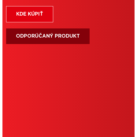
KDE KÚPIŤ
ODPORÚČANÝ PRODUKT
PODMIENKY POUŽÍVANIA
IMPRESUM
COOKIES
OCHRANA OSOBNÝCH ÚDAJOV