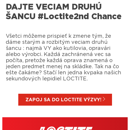
DAJTE VECIAM DRUHÚ
ŠANCU #Loctite2nd Chance
Všetci môžeme prispieť k zmene tým, že
dáme starým a rozbitým veciam druhú
šancu : najmä VY ako kutilovia, opravári
alebo výrobci. Každá zachránená vec sa
počíta, pretože každá oprava znamená o
jeden predmet menej na skládke. Tak na čo
ešte čakáme? Stačí len jedna kvpaka našich
sekundových lepidiel LOCTITE.
ZAPOJ SA DO LOCTITE VÝZVY!