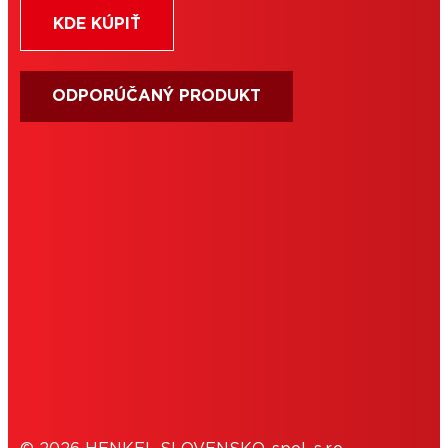
KDE KÚPIŤ
ODPORÚČANÝ PRODUKT
PODMIENKY POUŽÍVANIA
IMPRESUM
COOKIES
OCHRANA OSOBNÝCH ÚDAJOV