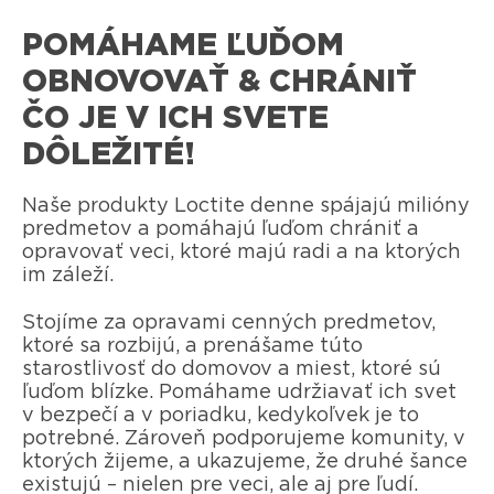
POMÁHAME ĽUĎOM
OBNOVOVAŤ & CHRÁNIŤ
ČO JE V ICH SVETE
DÔLEŽITÉ!
Naše produkty Loctite denne spájajú milióny
predmetov a pomáhajú ľuďom chrániť a
opravovať veci, ktoré majú radi a na ktorých
im záleží.
Stojíme za opravami cenných predmetov,
ktoré sa rozbijú, a prenášame túto
starostlivosť do domovov a miest, ktoré sú
ľuďom blízke. Pomáhame udržiavať ich svet
v bezpečí a v poriadku, kedykoľvek je to
potrebné. Zároveň podporujeme komunity, v
ktorých žijeme, a ukazujeme, že druhé šance
existujú – nielen pre veci, ale aj pre ľudí.