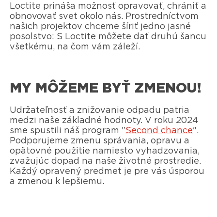
Loctite prináša možnosť opravovať, chrániť a
obnovovať svet okolo nás. Prostredníctvom
našich projektov chceme šíriť jedno jasné
posolstvo: S Loctite môžete dať druhú šancu
všetkému, na čom vám záleží.
MY MÔŽEME BYŤ ZMENOU!
Udržateľnosť a znižovanie odpadu patria
medzi naše základné hodnoty. V roku 2024
sme spustili náš program "
Second chance
".
Podporujeme zmenu správania, opravu a
opätovné použitie namiesto vyhadzovania,
zvažujúc dopad na naše životné prostredie.
Každý opravený predmet je pre vás úsporou
a zmenou k lepšiemu.