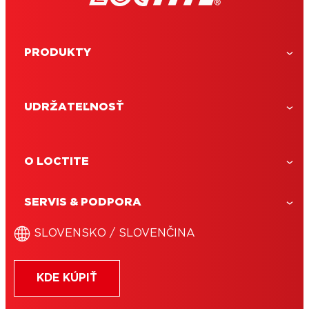
PRODUKTY
UDRŽATEĽNOSŤ
O LOCTITE
SERVIS & PODPORA
LOCTITE Super Bond All Plastics
SLOVENSKO / SLOVENČINA
LOCTITE Super Bond All Plastics
univerzálne sekundové lepidlo na
lepenie ťažko lepiteľných plastov.
KDE KÚPIŤ