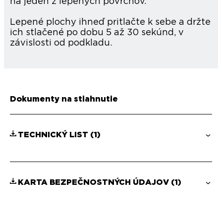
na jeden z lepených povrchov.
Lepené plochy ihneď pritlačte k sebe a držte
ich stlačené po dobu 5 až 30 sekúnd, v
závislosti od podkladu.
Dokumenty na stiahnutie
TECHNICKÝ LIST
(1)
KARTA BEZPEČNOSTNÝCH ÚDAJOV
(1)