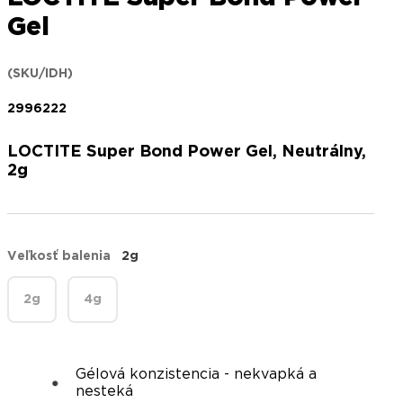
Gel
(SKU/IDH)
2996222
LOCTITE Super Bond Power Gel, Neutrálny,
2g
Veľkosť balenia
2g
2g
4g
Gélová konzistencia - nekvapká a
nesteká