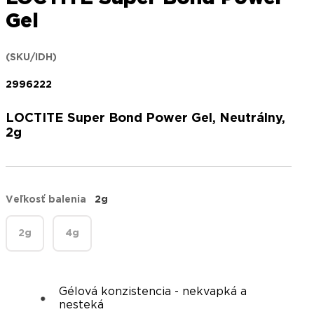
Gel
(SKU/IDH)
2996222
LOCTITE Super Bond Power Gel, Neutrálny,
2g
Veľkosť balenia
2g
2g
4g
Gélová konzistencia - nekvapká a
nesteká