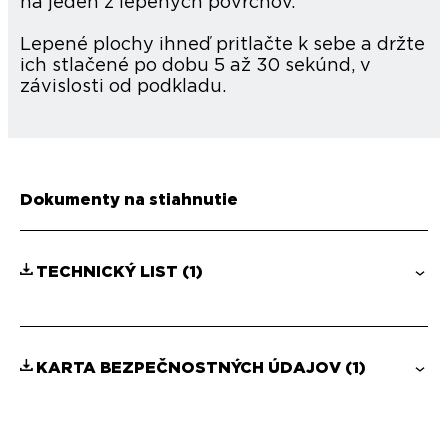
na jeden z lepených povrchov.
Lepené plochy ihneď pritlačte k sebe a držte
ich stlačené po dobu 5 až 30 sekúnd, v
závislosti od podkladu.
Dokumenty na stiahnutie
TECHNICKÝ LIST
(1)
KARTA BEZPEČNOSTNÝCH ÚDAJOV
(1)