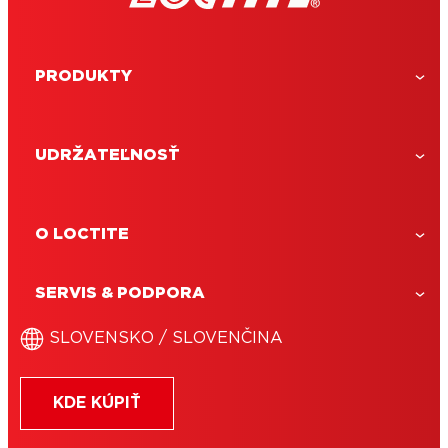
PRODUKTY
UDRŽATEĽNOSŤ
O LOCTITE
SERVIS & PODPORA
LOCTITE Super Bond All Plastics
SLOVENSKO / SLOVENČINA
LOCTITE Super Bond All Plastics
univerzálne sekundové lepidlo na
lepenie ťažko lepiteľných plastov.
KDE KÚPIŤ